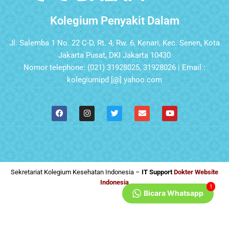
Kolegium Penyakit Dalam
Jl. Salemba 1 No. 22 C-D, Rt. 4, Rw. 6, Kenari, Kec. Senen, Kota
Jakarta Pusat, DKI Jakarta 10430
Nomor telephone: (021) 31928025, 31928026 | Email :
kolegiumipd [@] yahoo.com
Sekretariat Kolegium Kesehatan Indonesia –
IT Support
Dokter Website
Indonesia
1
Bicara Whatsapp