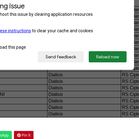
sApp
Pin It