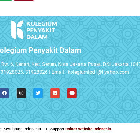
olegium Penyakit Dalam
, Rw. 6, Kenari, Kec. Senen, Kota Jakarta Pusat, DKI Jakarta 104
 31928025, 31928026 | Email : kolegiumipd [@] yahoo.com
um Kesehatan Indonesia –
IT Support
Dokter Website Indonesia